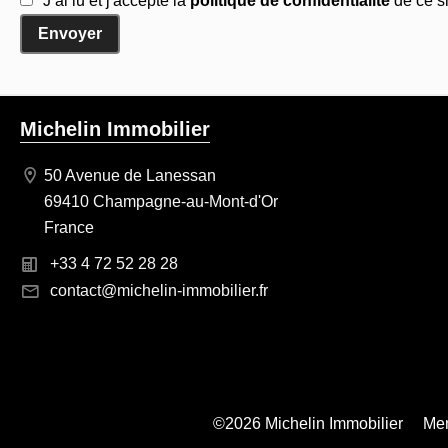
J’ai lu et j'accepte la
politique de confidentialité
de ce si
Envoyer
Michelin Immobilier
50 Avenue de Lanessan
69410 Champagne-au-Mont-d'Or
France
+33 4 72 52 28 28
contact@michelin-immobilier.fr
©2026 Michelin Immobilier
Men