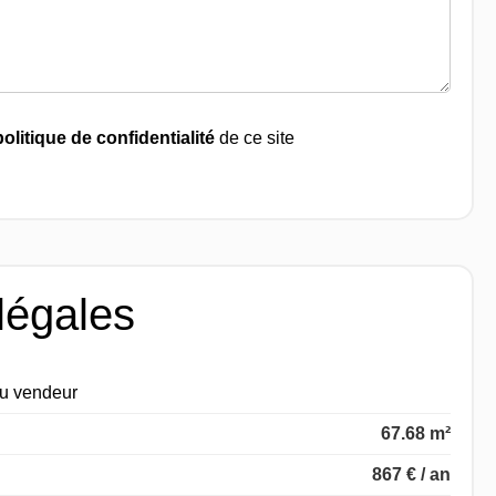
politique de confidentialité
de ce site
légales
du vendeur
67.68 m²
867 € / an