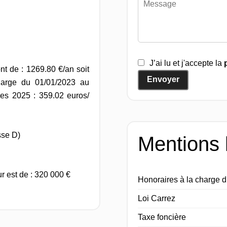
J’ai lu et j'accepte la
t de : 1269.80 €/an soit
Envoyer
harge du 01/01/2023 au
es 2025 : 359.02 euros/
sse D)
Mentions 
r est de : 320 000 €
Honoraires à la charge 
Loi Carrez
Taxe foncière