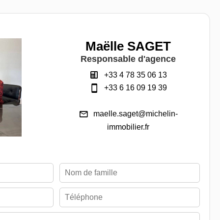
Maëlle SAGET
Responsable d'agence
+33 4 78 35 06 13
+33 6 16 09 19 39
maelle.saget@michelin-
immobilier.fr