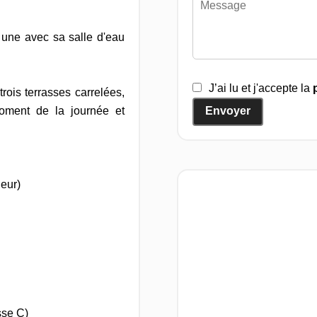
t une avec sa salle d'eau
J’ai lu et j'accepte la
rois terrasses carrelées,
moment de la journée et
Envoyer
eur)
sse C)