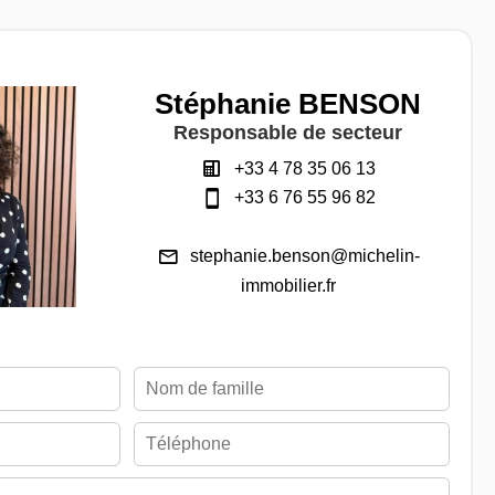
Stéphanie BENSON
Responsable de secteur
+33 4 78 35 06 13
+33 6 76 55 96 82
stephanie.benson@michelin-
immobilier.fr