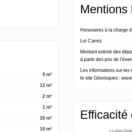
Mentions 
Honoraires à la charge 
Loi Carrez
Montant estimé des dépe
à partir des prix de l'én
Les informations sur les
5 m²
le site Géorisques : www
12 m²
2 m²
1 m²
Efficacité
16 m²
10 m²