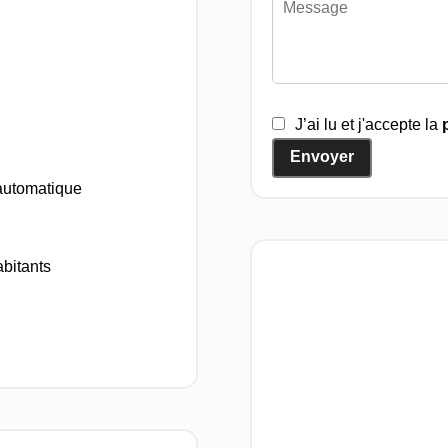
J’ai lu et j'accepte la
Envoyer
 automatique
bitants