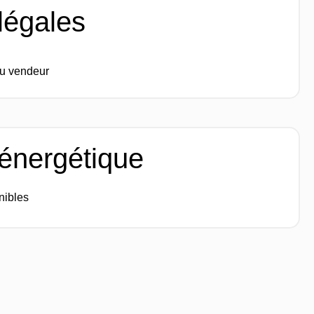
légales
du vendeur
 énergétique
nibles