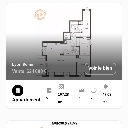
Lyon 9ème
Voir le bien
Vente
624 000 €
107.28
47.08
5
4
2
Appartement
m²
m²