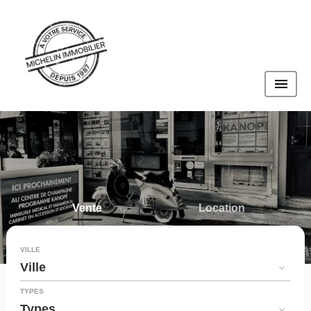
Vente
Location
Programme
VILLE
Ville
TYPES
Types