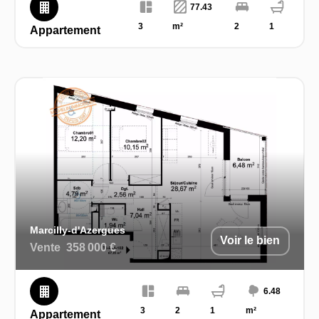
77.43
3
m²
2
1
Appartement
Marcilly-d'Azergues
Voir le bien
Vente
358 000 €
6.48
3
2
1
m²
Appartement