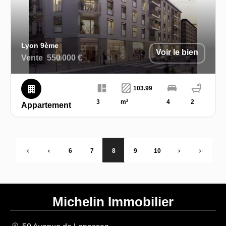
Lyon 9ème
Voir le bien
Vente
550 000 €
103.99
3
m²
4
2
Appartement
6
7
8
9
10
Michelin Immobilier