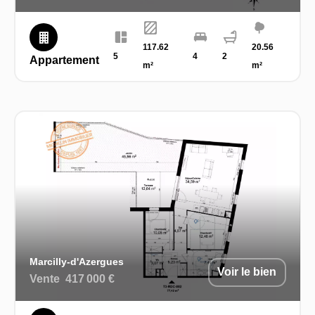
117.62
20.56
5
4
2
Appartement
m²
m²
Marcilly-d'Azergues
Voir le bien
Vente
417 000 €