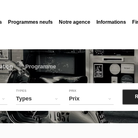
s
Programmes neufs
Notre agence
Informations
Fi
ation
Programme
TYPES
PRIX
R
Types
Prix