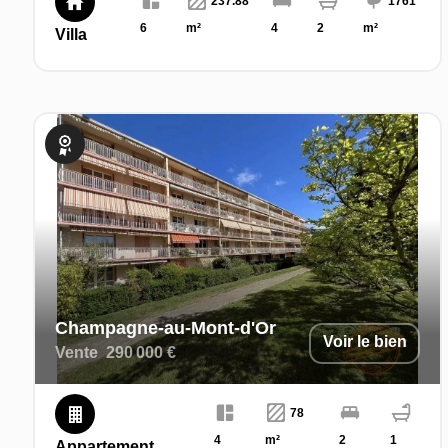
237.88
1761
6
m²
4
2
m²
Villa
Exclusivité
Champagne-au-Mont-d'Or
Voir le bien
Vente
290 000 €
78
4
m²
2
1
Appartement