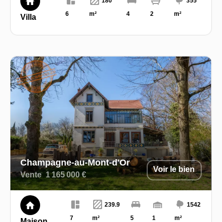
180
355
6
m²
4
2
m²
Villa
Champagne-au-Mont-d'Or
Voir le bien
Vente
1 165 000 €
239.9
1542
7
m²
5
1
m²
Maison