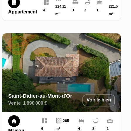
124.11
221.5
4
3
2
1
Appartement
m²
m²
Saint-Didier-au-Mont-d'Or
Voir le bien
Vente
1 890 000 €
265
6
m²
4
2
1
Maison