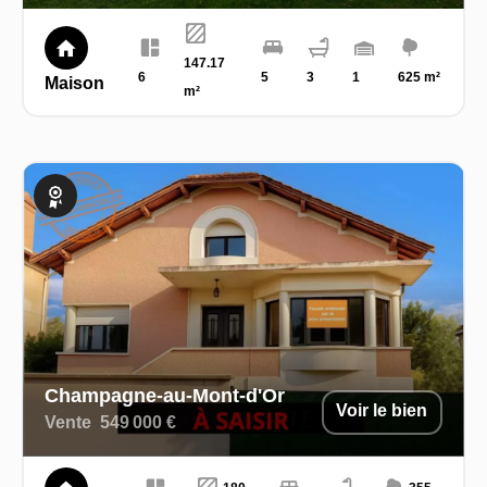
147.17
6
5
3
1
625 m²
Maison
m²
Exclusivité
Champagne-au-Mont-d'Or
Voir le bien
Vente
549 000 €