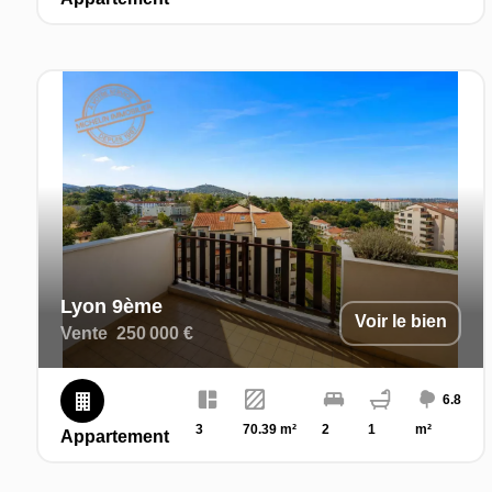
Lyon 9ème
Voir le bien
Vente
250 000 €
6.8
3
70.39 m²
2
1
m²
Appartement