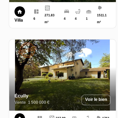
271.83
1511.1
6
4
4
1
Villa
m²
m²
Écully
Voir le bien
Vente
1 500 000 €