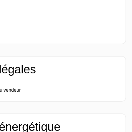
légales
du vendeur
 énergétique